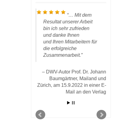
 soeben
…
Mit dem
t großer
Resultat unserer Arbeit
meinem Ve
Exemplar
bin ich sehr zufrieden
bestätigt 
h
und danke Ihnen
‚Zeitwende
n Buches
und Ihren Mitarbeitern für
Verlag ver
… Ich danke
die erfolgreiche
haben. Mi
rzlich für die
Zusammenarbeit.
registrier
d kompetente
wie viele
ller
Fachbibli
DWV-Autor Prof. Dr. Johann
nd
Buch ange
Baumgärtner, Mailand und
e und für
Zürich, am 15.9.2022 in einer E-
che
Mail an den Verlag
DWV-A
g.
Klages in e
April
rof. Dr. Norbert
er E-Mail an den
om 27. Juli 2021