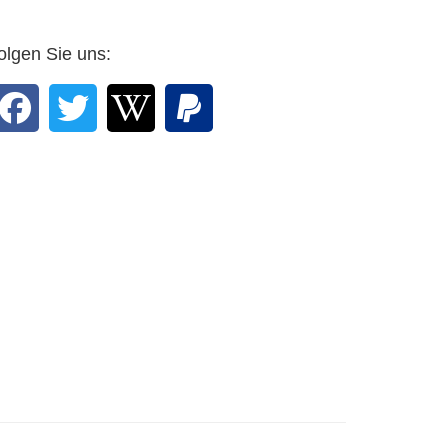
olgen Sie uns:
Gass