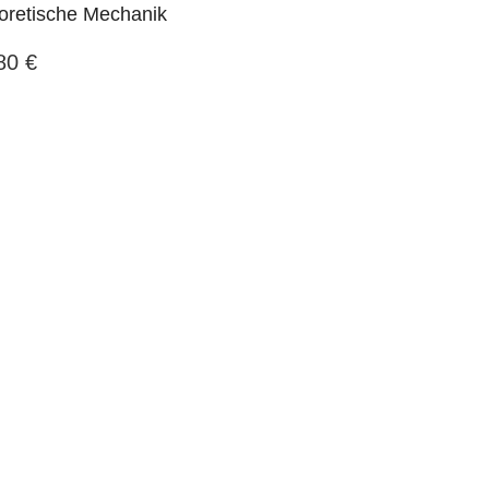
oretische Mechanik
,80
€